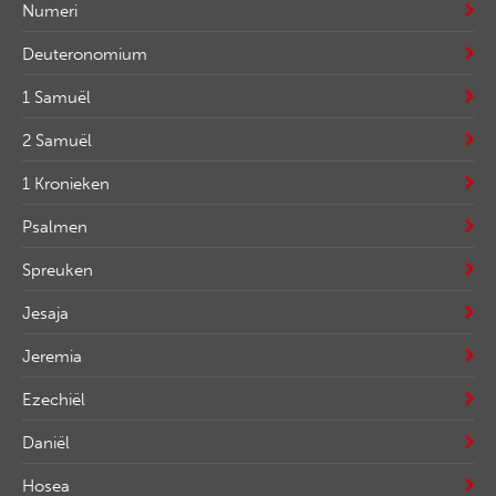
Numeri
Deuteronomium
1 Samuël
2 Samuël
1 Kronieken
Psalmen
Spreuken
Jesaja
Jeremia
Ezechiël
Daniël
Hosea