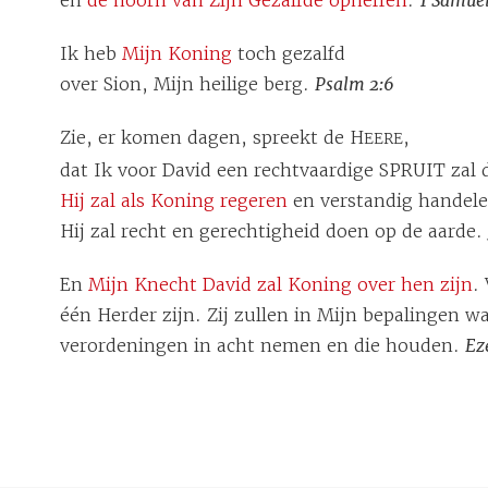
en
de hoorn van Zijn Gezalfde opheffen
.
1 Samuël
Ik heb
Mijn Koning
toch gezalfd
over Sion, Mijn heilige berg.
Psalm 2:6
Zie, er komen dagen, spreekt de H
,
EERE
dat Ik voor David een rechtvaardige SPRUIT zal
Hij zal als Koning regeren
en verstandig handele
Hij zal recht en gerechtigheid doen op de aarde.
En
Mijn Knecht David zal Koning over hen zijn
.
één Herder zijn. Zij zullen in Mijn bepalingen 
verordeningen in acht nemen en die houden.
Ez