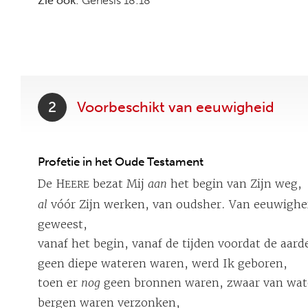
Zie ook:
Genesis 18:18
2
Voorbeschikt van eeuwigheid
Profetie in het Oude Testament
De H
bezat Mij
aan
het begin van Zijn weg,
EERE
al
vóór Zijn werken, van oudsher. Van eeuwighei
geweest,
vanaf het begin, vanaf de tijden voordat de aar
geen diepe wateren waren, werd Ik geboren,
toen er
nog
geen bronnen waren, zwaar van wate
bergen waren verzonken,