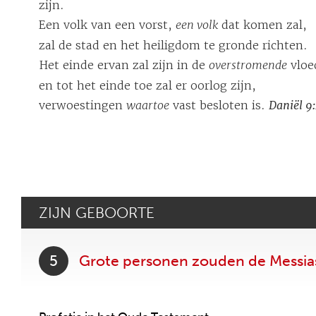
zijn.
Een volk van een vorst,
een volk
dat komen zal,
zal de stad en het heiligdom te gronde richten.
Het einde ervan zal zijn in de
overstromende
vloe
en tot het einde toe zal er oorlog zijn,
verwoestingen
waartoe
vast besloten is.
Daniël 9
ZIJN GEBOORTE
5
Grote personen zouden de Messi