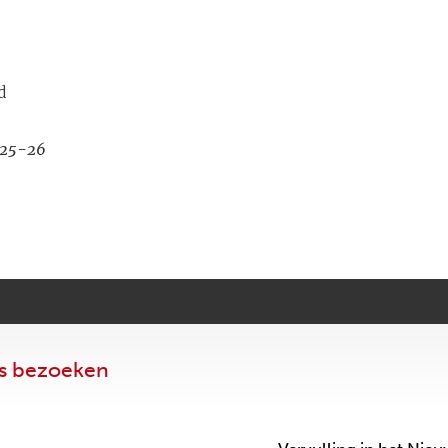
d
:25-26
as bezoeken