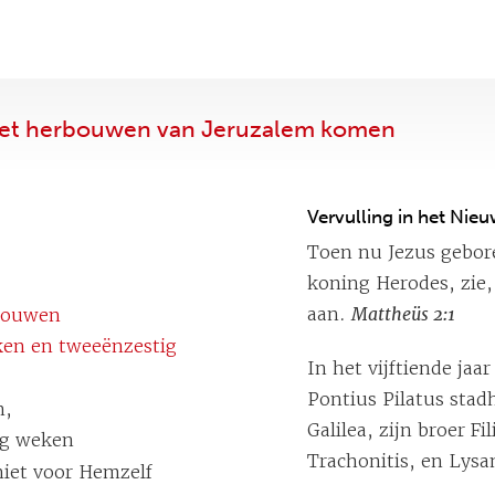
a het herbouwen van Jeruzalem komen
Vervulling in het Nie
Toen nu Jezus gebor
koning Herodes, zie
aan.
Mattheüs 2:1
rbouwen
en en tweeënzestig
In het vijftiende jaa
Pontius Pilatus stad
n,
Galilea, zijn broer F
ig weken
Trachonitis, en Lysan
niet voor Hemzelf