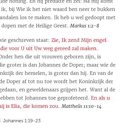
lde honing. En hij predikte en zei: Na mij komt
n ik, bij Wie ik het niet waard ben neer te bukken
sandalen los te maken. Ik heb u wel gedoopt met
u dopen met de Heilige Geest.
Markus 1:2-8
wie geschreven staat:
Zie, Ik zend Mijn engel
 die voor U uit Uw weg gereed zal maken.
Onder hen die uit vrouwen geboren zijn, is
ie groter is dan Johannes de Doper; maar wie de
nkrijk der hemelen, is groter dan hij. En van de
e Doper af tot nu toe wordt het Koninkrijk der
edaan, en geweldenaars grijpen het. Want al de
hebben tot Johannes toe geprofeteerd.
En als u
ij is Elia, die komen zou.
Mattheüs 11:10-14
3
Johannes 1:19-23