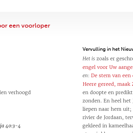
oor een voorloper
Vervulling in het Nie
Het is
zoals er geschr
engel voor Uw aange
en
:
De stem van een 
Heere gereed, maak Z
llen verhoogd
en doopte en predikt
zonden. En heel het
liepen naar hem uit;
rivier de Jordaan, t
aja 40:3-4
gekleed in kameelhaa